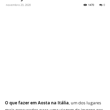
1470
novembro 23, 2020
0
WhatsApp
Facebook
Twitter
P
O que fazer em Aosta na Itália
, um dos lugares
mais procurados para uma viagem de inverno nos