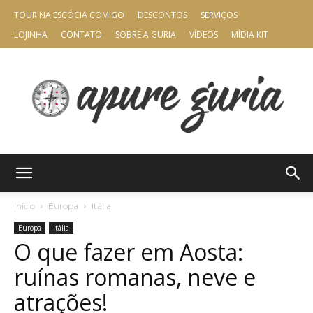
TOUR NA ESCÓCIA COMIGO
DESCONTOS
SERVIÇOS
LOJINHA
CONTATO
SOBRE A GURIA
VÍDEOS
MÍDIA KIT
Apure
Início
Europa
Itália
Europa
Itália
O que fazer em Aosta:
Guria
ruínas romanas, neve e
atrações!