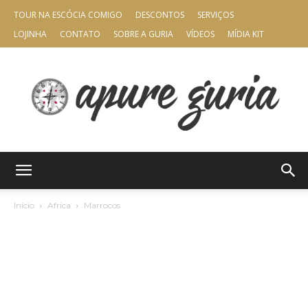
TOUR NA ESCÓCIA COMIGO
DESCONTOS
SERVIÇOS
LOJINHA
CONTATO
SOBRE A GURIA
VÍDEOS
MÍDIA KIT
Apure
Início
Africa
Marrocos
Guria