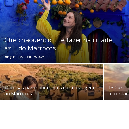
Chefchaouen: o que fazer na cidade
azul do Marrocos
Angie
-
fevereiro 9, 2023
10 coisas para saber antes da sua viagem
13 Curio
ao Marrocos
te conta