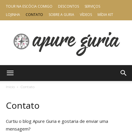
TOUR NA ESCÓCIA COMIGO
DESCONTOS
SERVIÇOS
LOJINHA
CONTATO
SOBRE A GURIA
VÍDEOS
MÍDIA KIT
Apure
Início
Contato
Contato
Guria
Curtiu o blog Apure Guria e gostaria de enviar uma
mensagem?