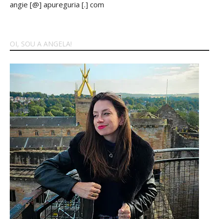
angie [@] apureguria [.] com
OI, SOU A ANGELA!