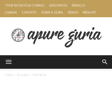
TOUR NA ESCÓCIA COMIGO
DESCONTOS
SERVIÇOS
LOJINHA
CONTATO
SOBRE A GURIA
VÍDEOS
MÍDIA KIT
Apure
Início
Europa
Romênia
Guria