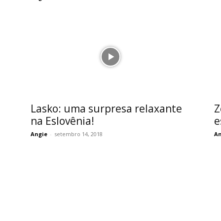
Lasko: uma surpresa relaxante
Z
na Eslovênia!
e
Angie
-
setembro 14, 2018
An