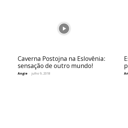
Caverna Postojna na Eslovênia:
E
sensação de outro mundo!
p
Angie
-
julho 9, 2018
An