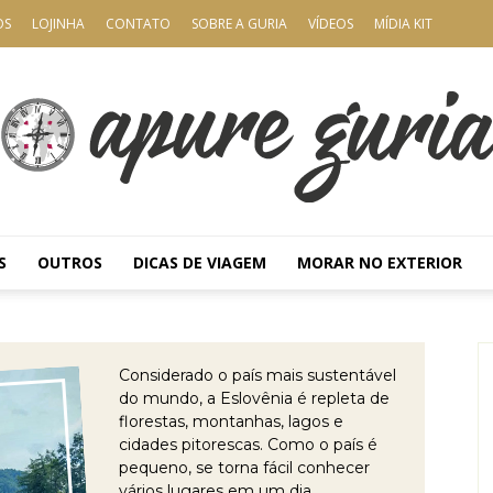
OS
LOJINHA
CONTATO
SOBRE A GURIA
VÍDEOS
MÍDIA KIT
S
OUTROS
DICAS DE VIAGEM
MORAR NO EXTERIOR
Apure
Considerado o país mais sustentável
do mundo, a Eslovênia é repleta de
florestas, montanhas, lagos e
cidades pitorescas. Como o país é
Guria
pequeno, se torna fácil conhecer
vários lugares em um dia,