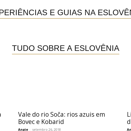
PERIÊNCIAS E GUIAS NA ESLOVÊ
TUDO SOBRE A ESLOVÊNIA
a
Vale do rio Soča: rios azuis em
L
Bovec e Kobarid
d
Angie
-
setembro 26, 2018
An