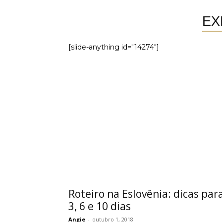
EX
[slide-anything id="14274"]
Roteiro na Eslovênia: dicas par
3, 6 e 10 dias
Angie
-
outubro 1, 2018