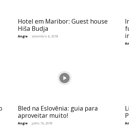
Hotel em Maribor: Guest house
I
Hiša Budja
f
i
Angie
-
setembro 6, 2018
An
o
Bled na Eslovênia: guia para
L
aproveitar muito!
P
Angie
-
julho 16, 2018
An