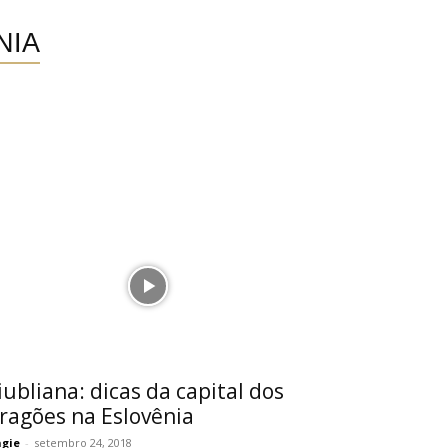
NIA
iubliana: dicas da capital dos
ragões na Eslovênia
gie
-
setembro 24, 2018