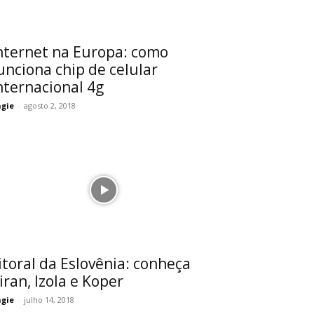
nternet na Europa: como
unciona chip de celular
nternacional 4g
gie
-
agosto 2, 2018
itoral da Eslovênia: conheça
iran, Izola e Koper
gie
-
julho 14, 2018