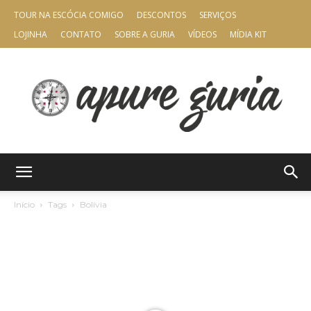
TOUR NA ESCÓCIA COMIGO
DESCONTOS
SERVIÇOS
LOJINHA
CONTATO
SOBRE A GURIA
VÍDEOS
MÍDIA KIT
Apure
Início
Tags
Bolívia
Guria