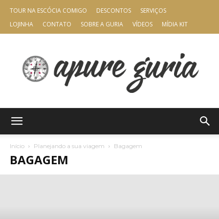
TOUR NA ESCÓCIA COMIGO
DESCONTOS
SERVIÇOS
LOJINHA
CONTATO
SOBRE A GURIA
VÍDEOS
MÍDIA KIT
Apure
Início
Planejando a sua viagem
Bagagem
BAGAGEM
Guria