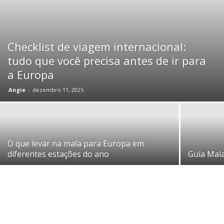
Checklist de viagem internacional:
tudo que você precisa antes de ir para
a Europa
Angie
-
dezembro 11, 2025
O que levar na mala para Europa em
diferentes estações do ano
Guia Mala