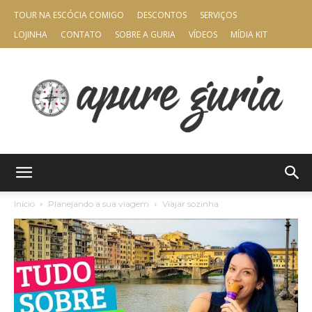
TOUR NA ESCÓCIA COMIGO
DESCONTOS
SERVIÇOS
LOJINHA
CONTATO
SOBRE A GURIA
VÍDEOS
MÍDIA KIT
Apure
Início
Planejando a sua viagem
Viajar sozinha
Guria