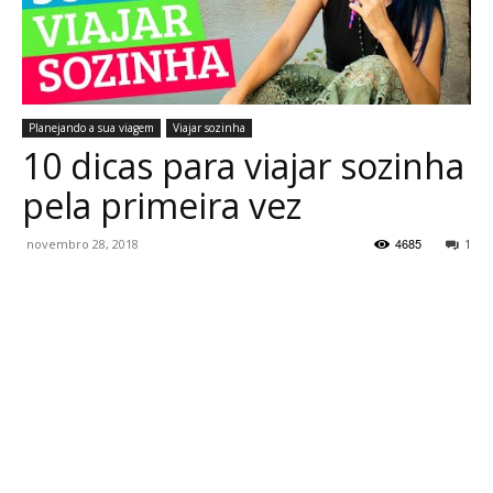
Planejando a sua viagem
Viajar sozinha
10 dicas para viajar sozinha
pela primeira vez
4685
novembro 28, 2018
1
WhatsApp
Facebook
Twitter
P