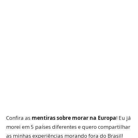
WhatsApp
Facebook
Twitter
P
Confira as
mentiras sobre morar na Europa
! Eu já
morei em 5 países diferentes e quero compartilhar
as minhas experiências morando fora do Brasil!