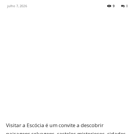
9
julho 7, 2026
0
WhatsApp
Facebook
Twitter
P
Visitar a Escócia é um convite a descobrir
paisagens selvagens, castelos misteriosos, cidades