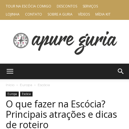
TOUR NA ESCÓCIA COMIGO
DESCONTOS
SERVIÇOS
LOJINHA
CONTATO
SOBRE A GURIA
VÍDEOS
MÍDIA KIT
Apure
Início
Europa
Escócia
Europa
Escócia
O que fazer na Escócia?
Guria
Principais atrações e dicas
de roteiro