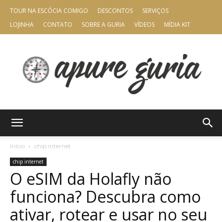
TOUR NA ESCÓCIA COMIGO
DESCONTOS
SERVIÇOS
LOJINHA
CONTATO
SOBRE A GURIA
VÍDEOS
MÍDIA KIT
Apure
Início
chip internet
chip internet
O eSIM da Holafly não
Guria
funciona? Descubra como
ativar, rotear e usar no seu