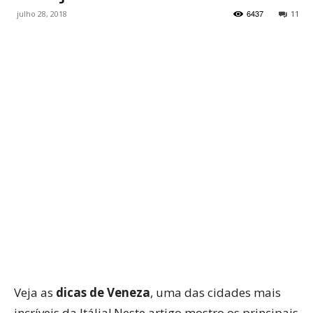
6437
julho 28, 2018
11
WhatsApp
Facebook
Twitter
P
Veja as
dicas de Veneza
, uma das cidades mais
incríveis da Itália! Neste artigo mostro os principais