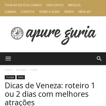
TOUR NA ESCÓCIA COMIGO
DESCONTOS
SERVIÇOS
LOJINHA
CONTATO
SOBRE A GURIA
VÍDEOS
MÍDIA KIT
Apure
Início
Europa
Itália
Europa
Itália
Dicas de Veneza: roteiro 1
Guria
ou 2 dias com melhores
atrações