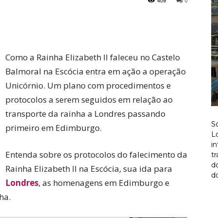
409
0
Twitter
Pinterest
Como a Rainha Elizabeth II faleceu no Castelo
Balmoral na Escócia entra em ação a operação
Unicórnio. Um plano com procedimentos e
protocolos a serem seguidos em relação ao
transporte da rainha a Londres passando
S
primeiro em Edimburgo.
Lo
i
Entenda sobre os protocolos do falecimento da
t
d
Rainha Elizabeth II na Escócia, sua ida para
do
Londres
, as homenagens em Edimburgo e
ha.