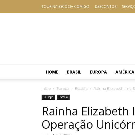
TOUR NA ESCÓCIA COMIGO
DESCONTOS
SERVIÇ
HOME
BRASIL
EUROPA
AMÉRICA
Início
Europa
Escócia
Rainha Elizabeth II na 
Europa
Escócia
Rainha Elizabeth I
Operação Unicór