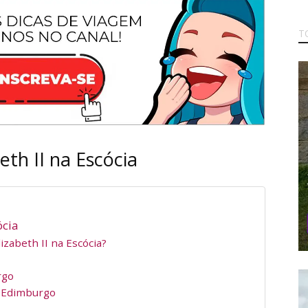
T
eth II na Escócia
ócia
zabeth II na Escócia?
rgo
m Edimburgo