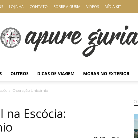
OS
LOJINHA
CONTATO
SOBRE A GURIA
VÍDEOS
MÍDIA KIT
S
OUTROS
DICAS DE VIAGEM
MORAR NO EXTERIOR
Apure
Escócia: Operação Unicórnio
O
I na Escócia:
nio
Guria