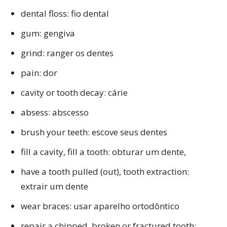
dental floss: fio dental
gum: gengiva
grind: ranger os dentes
pain: dor
cavity or tooth decay: cárie
absess: abscesso
brush your teeth: escove seus dentes
fill a cavity, fill a tooth: obturar um dente,
have a tooth pulled (out), tooth extraction:
extrair um dente
wear braces: usar aparelho ortodôntico
repair a chipped, broken or fractured tooth: