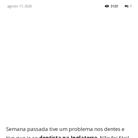
3120
agosto 17, 2020
1
WhatsApp
Facebook
Twitter
P
Semana passada tive um problema nos dentes e
tive que ir ao
dentista na Inglaterra
. Não foi fácil