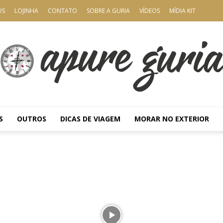
OS
LOJINHA
CONTATO
SOBRE A GURIA
VÍDEOS
MÍDIA KIT
S
OUTROS
DICAS DE VIAGEM
MORAR NO EXTERIOR
Apure
Guria