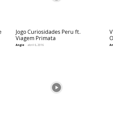
e
Jogo Curiosidades Peru ft.
V
Viagem Primata
O
Angie
-
abril 6, 2016
An