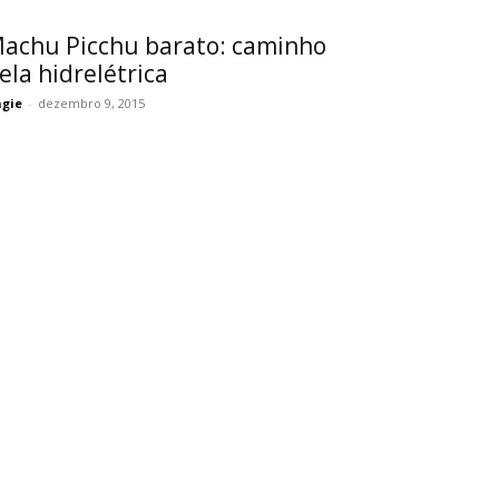
achu Picchu barato: caminho
ela hidrelétrica
gie
-
dezembro 9, 2015