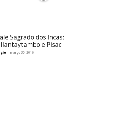
ale Sagrado dos Incas:
llantaytambo e Pisac
gie
-
março 30, 2016