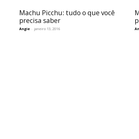
Machu Picchu: tudo o que você
M
precisa saber
p
Angie
-
janeiro 13, 2016
An