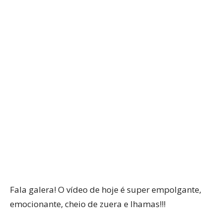
WhatsApp
Facebook
Twitter
P
Fala galera! O vídeo de hoje é super empolgante,
emocionante, cheio de zuera e lhamas!!!