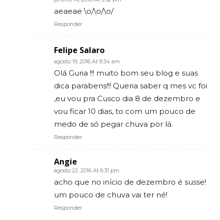
aeaeae \o/\o/\o/
Responder
Felipe Salaro
agosto 19, 2016 At 9:34 am
Olá Guria !!! muito bom seu blog e suas
dica parabens!!! Queria saber q mes vc foi
,eu vou pra Cusco dia 8 de dezembro e
vou ficar 10 dias, to com um pouco de
medo de só pegar chuva por lá.
Responder
Angie
agosto 22, 2016 At 6:31 pm
acho que no início de dezembro é susse!
um pouco de chuva vai ter né!
Responder