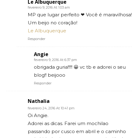
Le Albuquerque
fevereiro 9, 2016 At 1:03 am
MP que lugar perfeito ❤ Você é maravilhosa!
Um beijo no coração!
Le Albuquerque
Responder
Angie
fevereiro 9, 2016 At 6:37 pm
obrigada guria!!!!! 😀 vc tb e adorei o seu
blog!! beijooo
Responder
Nathalia
fevereiro 24, 2016 At 10:41 pm
Oi Angie.
Adorei as dicas. Farei um mochilao
passando por cusco em abril e o caminho