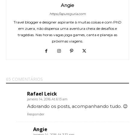
Angie
https://apureguria.com
Travel blogger e designer aspirante à muitas coisas e com PhD
em zuera, não dispensa uma aventura cheia de desafios e
tragédias. Nas horas vagas joga games, canta e planeja as
próximas viagens.
65 COMENTÁRIOS
Rafael Leick
janeiro 14, 2016 At 6:13 am
Adorando os posts, acompanhando tudo. 😉
Responder
Angie
janeiro 14, 2016 At 3:32 pm