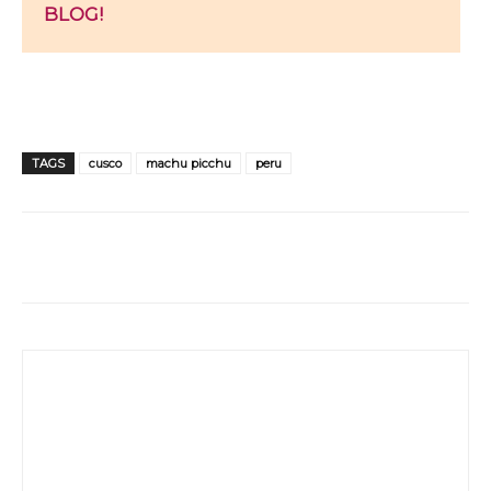
BLOG!
TAGS
cusco
machu picchu
peru
WhatsApp
Facebook
Twitter