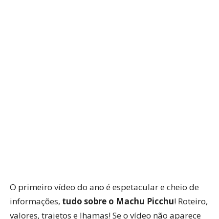
WhatsApp
Facebook
Twitter
P
O primeiro vídeo do ano é espetacular e cheio de
informações,
tudo sobre o Machu Picchu
! Roteiro,
valores, trajetos e lhamas! Se o vídeo não aparece