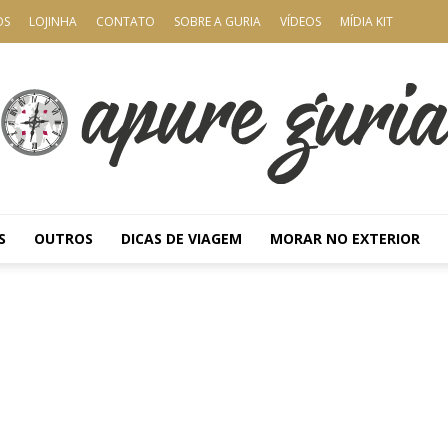
OS
LOJINHA
CONTATO
SOBRE A GURIA
VÍDEOS
MÍDIA KIT
S
OUTROS
DICAS DE VIAGEM
MORAR NO EXTERIOR
Apure
Guria