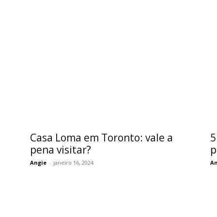
Casa Loma em Toronto: vale a
5
pena visitar?
p
Angie
-
janeiro 16, 2024
An