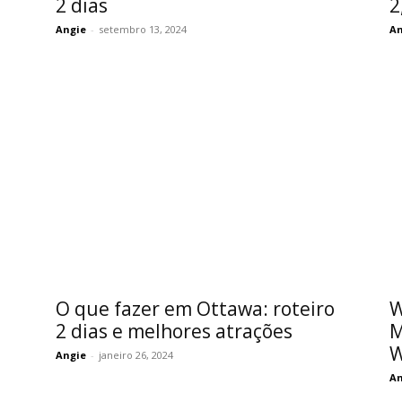
2 dias
2
Angie
-
setembro 13, 2024
An
O que fazer em Ottawa: roteiro
W
2 dias e melhores atrações
M
W
Angie
-
janeiro 26, 2024
An