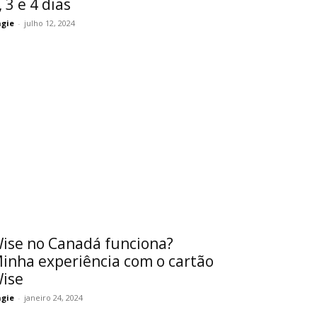
, 3 e 4 dias
gie
-
julho 12, 2024
ise no Canadá funciona?
inha experiência com o cartão
ise
gie
-
janeiro 24, 2024