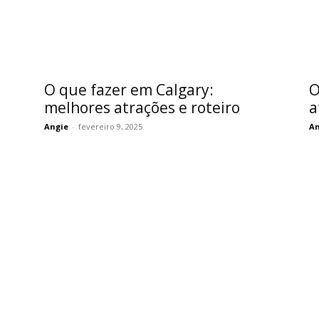
O que fazer em Calgary:
O
melhores atrações e roteiro
a
Angie
-
fevereiro 9, 2025
An