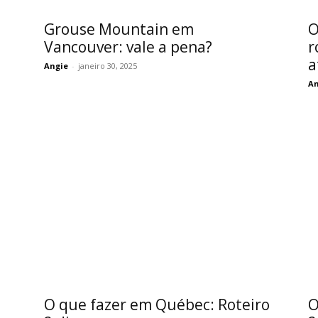
Grouse Mountain em
O
Vancouver: vale a pena?
r
a
Angie
-
janeiro 30, 2025
An
O que fazer em Québec: Roteiro
O