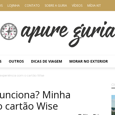
OS
LOJINHA
CONTATO
SOBRE A GURIA
VÍDEOS
MÍDIA KIT
S
OUTROS
DICAS DE VIAGEM
MORAR NO EXTERIOR
Apure
xperiência com o cartão Wise
O
funciona? Minha
o cartão Wise
Guria