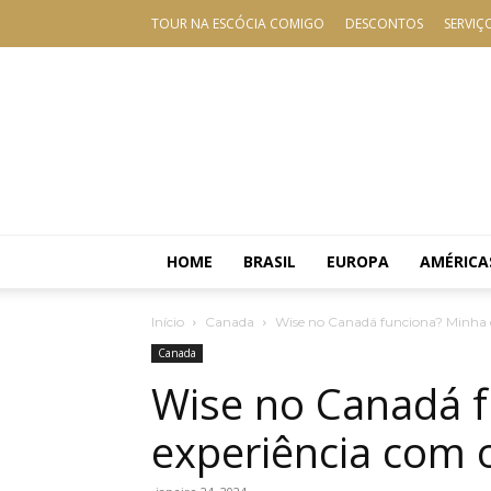
TOUR NA ESCÓCIA COMIGO
DESCONTOS
SERVIÇ
HOME
BRASIL
EUROPA
AMÉRICA
Início
Canada
Wise no Canadá funciona? Minha e
Canada
Wise no Canadá 
experiência com 