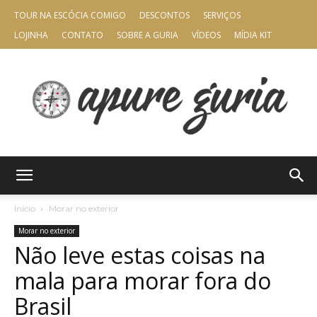
TOUR NA ESCÓCIA COMIGO
DESCONTOS
SERVIÇOS
LOJINHA
CONTATO
SOBRE A GURIA
VÍDEOS
MÍDIA KIT
Apure
Início
Morar no exterior
Morar no exterior
Não leve estas coisas na
Guria
mala para morar fora do
Brasil