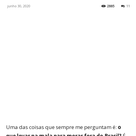
2885
junho 30, 2020
11
WhatsApp
Facebook
Twitter
P
Uma das coisas que sempre me perguntam é:
o
que levar na mala para morar fora do Brasil?
É