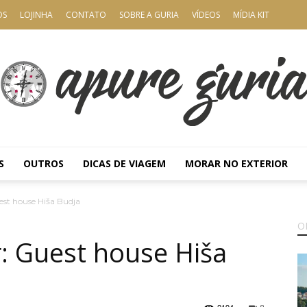
OS
LOJINHA
CONTATO
SOBRE A GURIA
VÍDEOS
MÍDIA KIT
S
OUTROS
DICAS DE VIAGEM
MORAR NO EXTERIOR
Apure
est house Hiša Budja
O
: Guest house Hiša
Guria