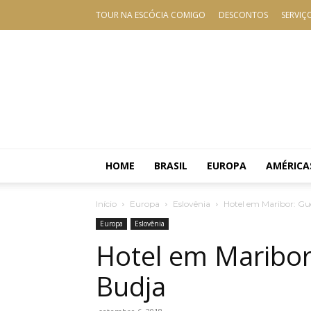
TOUR NA ESCÓCIA COMIGO
DESCONTOS
SERVIÇ
HOME
BRASIL
EUROPA
AMÉRICA
Início
Europa
Eslovênia
Hotel em Maribor: Gu
Europa
Eslovênia
Hotel em Maribor
Budja