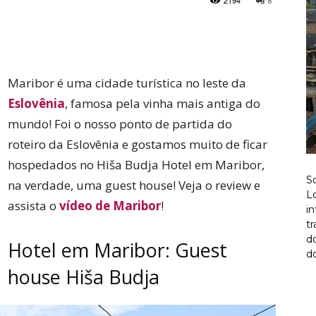
2194
8
Twitter
Pinterest
Maribor é uma cidade turística no leste da
Eslovênia
, famosa pela vinha mais antiga do
mundo! Foi o nosso ponto de partida do
roteiro da Eslovênia e gostamos muito de ficar
hospedados no Hiša Budja Hotel em Maribor,
S
na verdade, uma guest house! Veja o review e
Lo
assista o
vídeo de Maribor
!
i
t
d
Hotel em Maribor: Guest
do
house Hiša Budja