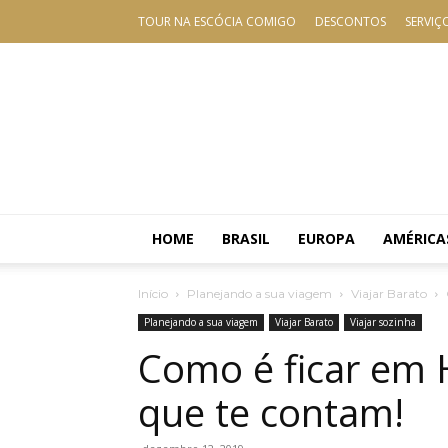
TOUR NA ESCÓCIA COMIGO
DESCONTOS
SERVIÇ
HOME
BRASIL
EUROPA
AMÉRICA
Início
Planejando a sua viagem
Viajar Barato
Planejando a sua viagem
Viajar Barato
Viajar sozinha
Como é ficar em 
que te contam!