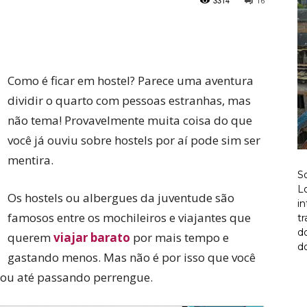
3314
16
Twitter
Pinterest
Como é ficar em hostel? Parece uma aventura
dividir o quarto com pessoas estranhas, mas
não tema! Provavelmente muita coisa do que
você já ouviu sobre hostels por aí pode sim ser
mentira.
S
Lo
Os hostels ou albergues da juventude são
i
famosos entre os mochileiros e viajantes que
t
d
querem
viajar barato
por mais tempo e
do
gastando menos. Mas não é por isso que você
o ou até passando perrengue.