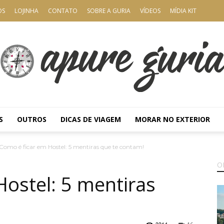
OS
LOJINHA
CONTATO
SOBRE A GURIA
VÍDEOS
MÍDIA KIT
S
OUTROS
DICAS DE VIAGEM
MORAR NO EXTERIOR
Apure
Como é ficar em Hostel: 5 mentiras que te contam!
O
Hostel: 5 mentiras
Guria