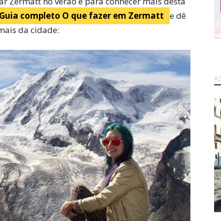
itar Zermatt no verão e para conhecer mais desta
 Guia completo
O que fazer em Zermatt
e dê
mais da cidade:
A