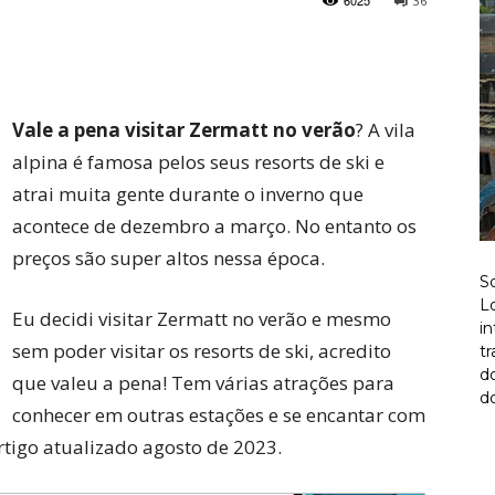
6025
36
Twitter
Pinterest
Vale a pena visitar Zermatt no verão
? A vila
alpina é famosa pelos seus resorts de ski e
atrai muita gente durante o inverno que
acontece de dezembro a março. No entanto os
preços são super altos nessa época.
S
Lo
Eu decidi visitar Zermatt no verão e mesmo
i
sem poder visitar os resorts de ski, acredito
t
d
que valeu a pena! Tem várias atrações para
do
conhecer em outras estações e se encantar com
Artigo atualizado agosto de 2023.