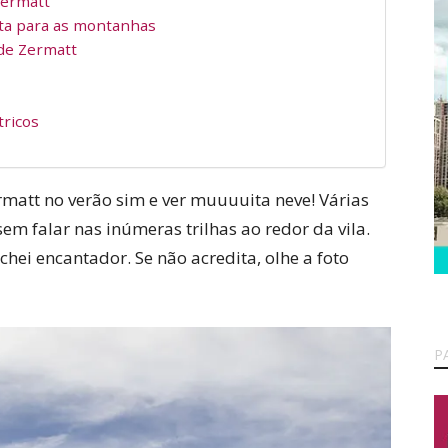
Zermatt
sta para as montanhas
 de Zermatt
tricos
ermatt no verão sim e ver muuuuita neve! Várias
sem falar nas inúmeras trilhas ao redor da vila.
hei encantador. Se não acredita, olhe a foto
P