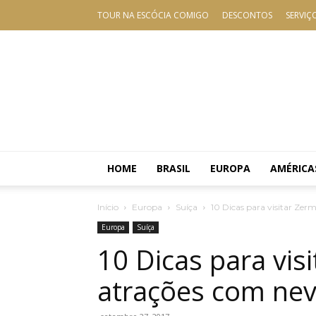
TOUR NA ESCÓCIA COMIGO
DESCONTOS
SERVIÇ
HOME
BRASIL
EUROPA
AMÉRICA
Início
Europa
Suíça
10 Dicas para visitar Zerm
Europa
Suíça
10 Dicas para vis
atrações com nev