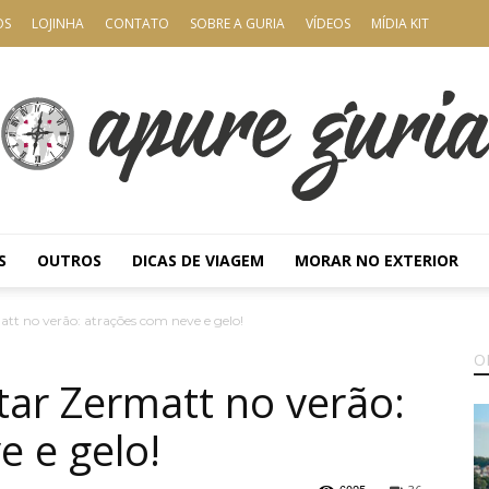
OS
LOJINHA
CONTATO
SOBRE A GURIA
VÍDEOS
MÍDIA KIT
S
OUTROS
DICAS DE VIAGEM
MORAR NO EXTERIOR
Apure
att no verão: atrações com neve e gelo!
O
itar Zermatt no verão:
e e gelo!
Guria