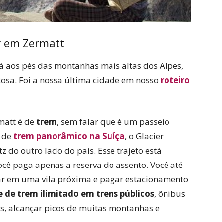
r em Zermatt
tá aos pés das montanhas mais altas dos Alpes,
osa. Foi a nossa última cidade em nosso
roteiro
matt é de
trem
, sem falar que é um passeio
o de
trem panorâmico na Suíça
, o Glacier
z do outro lado do país. Esse trajeto está
você paga apenas a reserva do assento. Você até
xar em uma vila próxima e pagar estacionamento
 de trem ilimitado em trens públicos
, ônibus
es, alcançar picos de muitas montanhas e