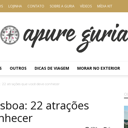
OS
LOJINHA
CONTATO
SOBRE A GURIA
VÍDEOS
MÍDIA KIT
S
OUTROS
DICAS DE VIAGEM
MORAR NO EXTERIOR
Apure
: 22 atrações que você deve conhecer
O
isboa: 22 atrações
nhecer
Guria