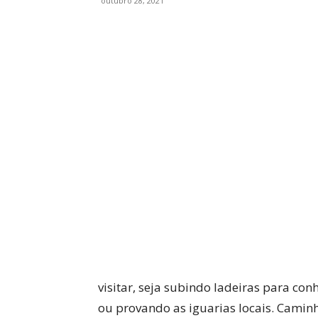
outubro 28, 2021
WhatsApp
Facebook
visitar, seja subindo ladeiras para co
ou provando as iguarias locais. Cami