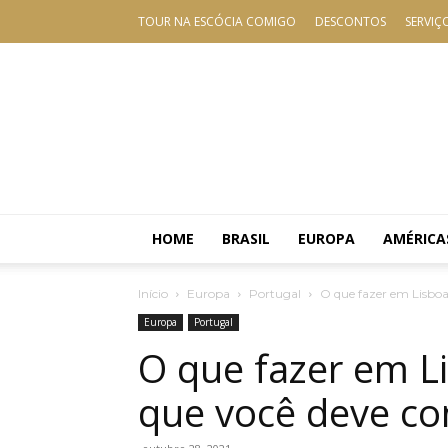
TOUR NA ESCÓCIA COMIGO
DESCONTOS
SERVIÇ
HOME
BRASIL
EUROPA
AMÉRICA
Início
Europa
Portugal
O que fazer em Lisboa
Europa
Portugal
O que fazer em L
que você deve co