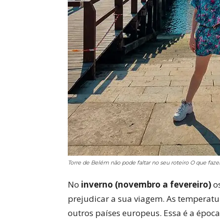
Torre de Belém não pode faltar no seu roteiro O que faz
No
inverno (novembro a fevereiro)
os
prejudicar a sua viagem. As temperatur
outros países europeus. Essa é a époc