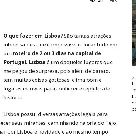
1211
0
Twitter
Pinterest
O que fazer em Lisboa
? São tantas atrações
interessantes que é impossível colocar tudo em
um
roteiro de 2 ou 3 dias na capital de
Portugal. Lisboa
é um daqueles lugares que
me pegou de surpresa, pois além de barato,
S
tem muitas coisas gostosas, clima bom e
Lo
lugares incríveis para conhecer e repletos de
i
história.
t
d
do
Lisboa possui diversas atrações legais para
nhecer seus mirantes, caminhando na orla do Tejo
nhar por Lisboa é novidade e ao mesmo tempo