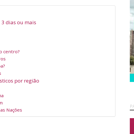
, 3 dias ou mais
o centro?
ros
oa?
s
sticos por região
ma
ém
P
das Nações