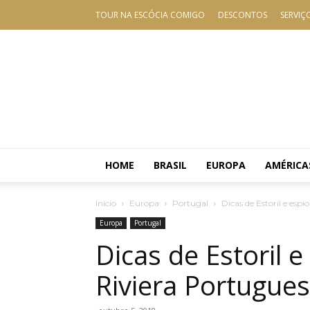
TOUR NA ESCÓCIA COMIGO
DESCONTOS
SERVIÇ
HOME
BRASIL
EUROPA
AMÉRICA
Início
Europa
Portugal
Dicas de Estoril e es
Europa
Portugal
Dicas de Estoril 
Riviera Portugue