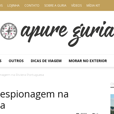
OS
LOJINHA
CONTATO
SOBRE A GURIA
VÍDEOS
MÍDIA KIT
S
OUTROS
DICAS DE VIAGEM
MORAR NO EXTERIOR
Apure
pionagem na Riviera Portuguesa
O
e espionagem na
sa
Guria