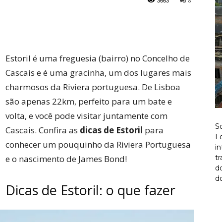
3663
8
Twitter
Pinterest
Estoril é uma freguesia (bairro) no Concelho de
Cascais e é uma gracinha, um dos lugares mais
charmosos da Riviera portuguesa. De Lisboa
são apenas 22km, perfeito para um bate e
volta, e você pode visitar juntamente com
S
Cascais. Confira as
dicas de Estoril
para
Lo
conhecer um pouquinho da Riviera Portuguesa
i
e o nascimento de James Bond!
t
d
do
Dicas de Estoril: o que fazer