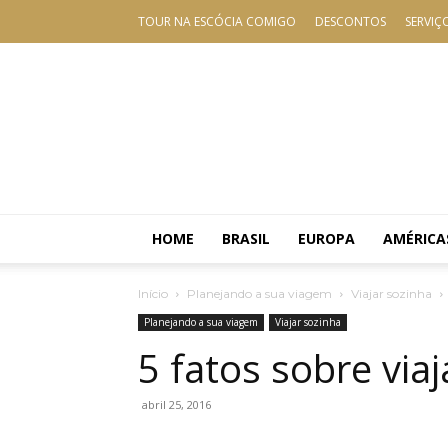
TOUR NA ESCÓCIA COMIGO
DESCONTOS
SERVIÇ
HOME
BRASIL
EUROPA
AMÉRICA
Início
Planejando a sua viagem
Viajar sozinha
Planejando a sua viagem
Viajar sozinha
5 fatos sobre via
abril 25, 2016