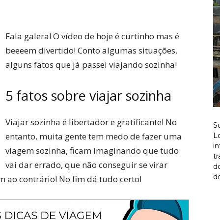
Twitter
Pinterest
Fala galera! O vídeo de hoje é curtinho mas é
beeeem divertido! Conto algumas situações,
alguns fatos que já passei viajando sozinha!
5 fatos sobre viajar sozinha
Viajar sozinha é libertador e gratificante! No
S
entanto, muita gente tem medo de fazer uma
Lo
i
viagem sozinha, ficam imaginando que tudo
t
vai dar errado, que não conseguir se virar
d
do
ao contrário! No fim dá tudo certo!