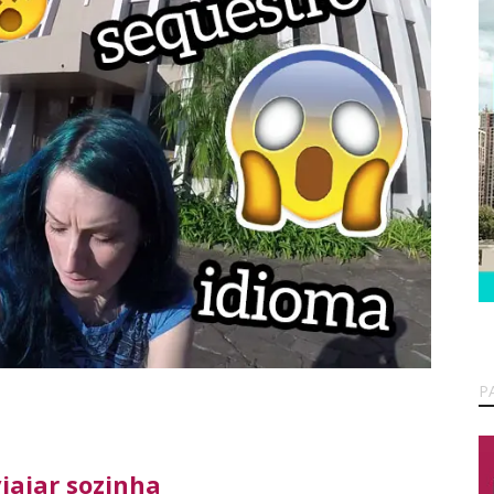
P
viajar sozinha