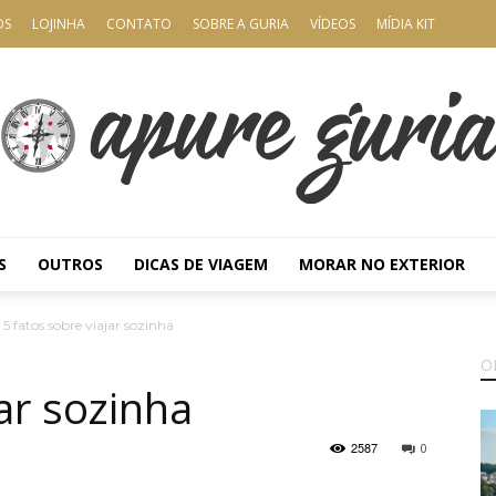
OS
LOJINHA
CONTATO
SOBRE A GURIA
VÍDEOS
MÍDIA KIT
S
OUTROS
DICAS DE VIAGEM
MORAR NO EXTERIOR
Apure
5 fatos sobre viajar sozinha
O
jar sozinha
2587
0
Guria