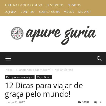
TOUR NA ESCÓCIA COMIGO
DESCONTOS
SERVIÇOS
LOJINHA
CONTATO
SOBRE A GURIA
VÍDEOS
MÍDIA KIT
Apure
Início
Planejando a sua viagem
Viajar Barato
Planejando a sua viagem
Viajar Barato
12 Dicas para viajar de
Guria
graça pelo mundo!
10637
março 21, 2017
14