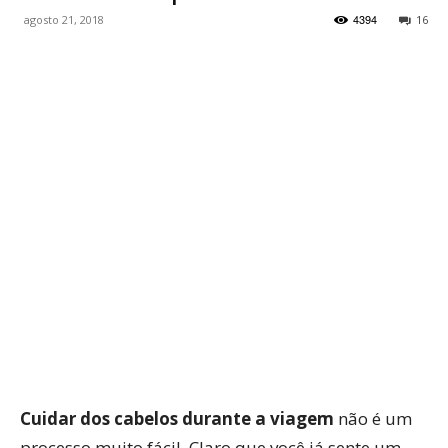
4394
agosto 21, 2018
16
WhatsApp
Facebook
Twitter
P
Cuidar dos cabelos durante a viagem
não é um
processo muito fácil. Claro que você já sente um