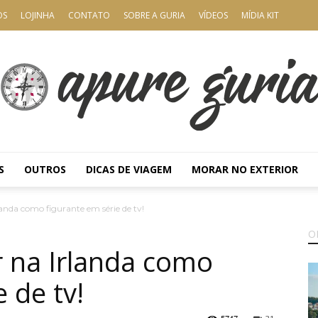
OS
LOJINHA
CONTATO
SOBRE A GURIA
VÍDEOS
MÍDIA KIT
S
OUTROS
DICAS DE VIAGEM
MORAR NO EXTERIOR
Apure
landa como figurante em série de tv!
O
r na Irlanda como
 de tv!
Guria