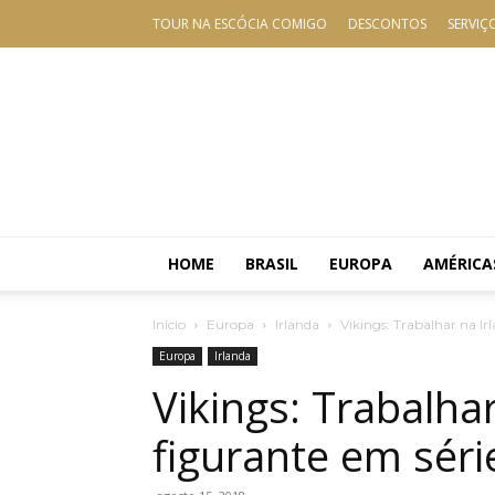
TOUR NA ESCÓCIA COMIGO
DESCONTOS
SERVIÇ
HOME
BRASIL
EUROPA
AMÉRICA
Início
Europa
Irlanda
Vikings: Trabalhar na Ir
Europa
Irlanda
Vikings: Trabalha
figurante em série