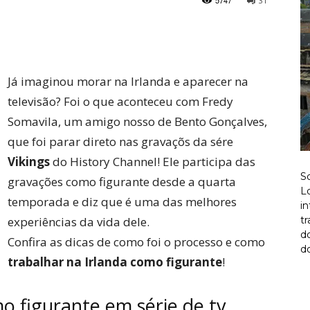
5747
31
Twitter
Pinterest
Já imaginou morar na Irlanda e aparecer na
televisão? Foi o que aconteceu com Fredy
Somavila, um amigo nosso de Bento Gonçalves,
que foi parar direto nas gravaçõs da sére
Vikings
do History Channel! Ele participa das
S
gravações como figurante desde a quarta
Lo
temporada e diz que é uma das melhores
i
experiências da vida dele.
t
d
Confira as dicas de como foi o processo e como
do
trabalhar na Irlanda como figurante
!
o figurante em série de tv