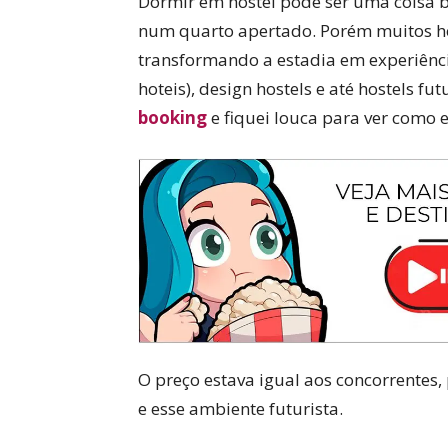
Dormir em hostel pode ser uma coisa 
num quarto apertado. Porém muitos ho
transformando a estadia em experiênci
hoteis), design hostels e até hostels fu
booking
e fiquei louca para ver como e
O preço estava igual aos concorrentes
e esse ambiente futurista.