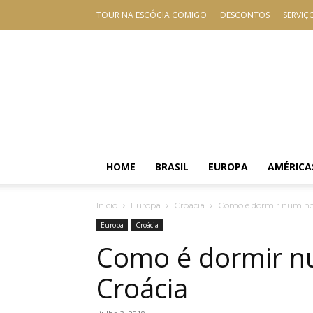
TOUR NA ESCÓCIA COMIGO
DESCONTOS
SERVIÇ
HOME
BRASIL
EUROPA
AMÉRICA
Início
Europa
Croácia
Como é dormir num hot
Europa
Croácia
Como é dormir nu
Croácia