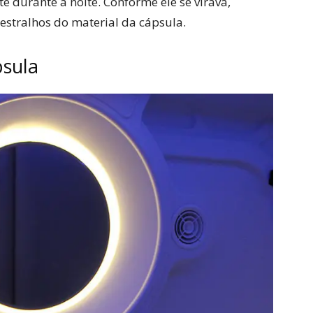
 durante à noite. Conforme ele se virava,
 estralhos do material da cápsula.
psula