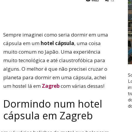
4483
15
Twitter
Pinterest
Sempre imaginei como seria dormir em uma
cápsula em um
hotel cápsula
, uma coisa
muito comum no Japão. Uma experiência
muito tecnológica e até claustrofóbica para
alguns. O melhor é que não precisei cruzar o
S
planeta para dormir em uma cápsula, achei
Lo
um hostel lá em
Zagreb
com várias dessas!
i
t
Dormindo num hotel
d
do
cápsula em Zagreb