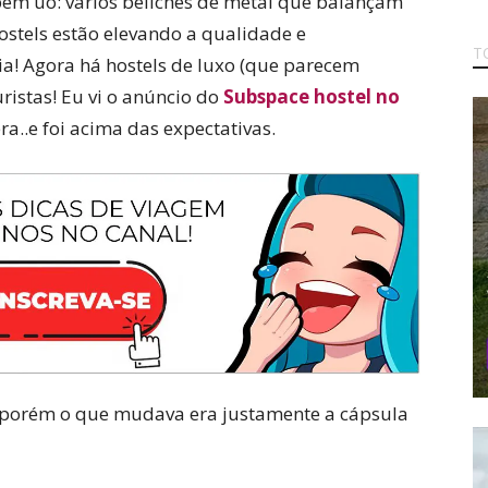
bem uó: vários beliches de metal que balançam
stels estão elevando a qualidade e
T
a! Agora há hostels de luxo (que parecem
turistas! Eu vi o anúncio do
Subspace hostel no
ra..e foi acima das expectativas.
, porém o que mudava era justamente a cápsula