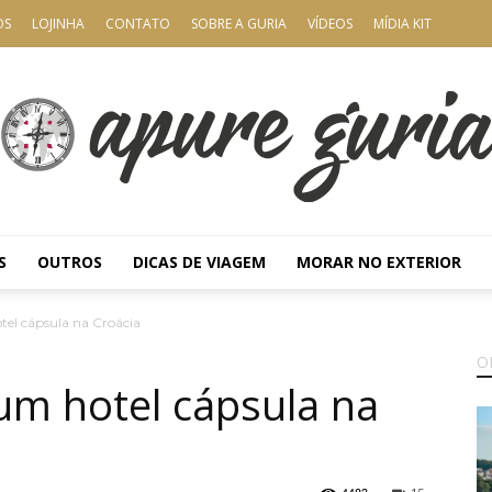
OS
LOJINHA
CONTATO
SOBRE A GURIA
VÍDEOS
MÍDIA KIT
S
OUTROS
DICAS DE VIAGEM
MORAR NO EXTERIOR
Apure
el cápsula na Croácia
O
m hotel cápsula na
Guria