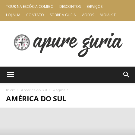
TOUR NA ESCÓCIA COMIGO
DESCONTOS
SERVIÇOS
LOJINHA
CONTATO
SOBRE A GURIA
VÍDEOS
MÍDIA KIT
Apure
Início
América do Sul
Página 3
AMÉRICA DO SUL
Guria