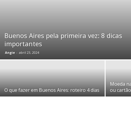
Buenos Aires pela primeira vez: 8 dicas
importantes
Angie
-
abril 23, 2024
Moeda na 
O que fazer em Buenos Aires: roteiro 4 dias
ou cartão