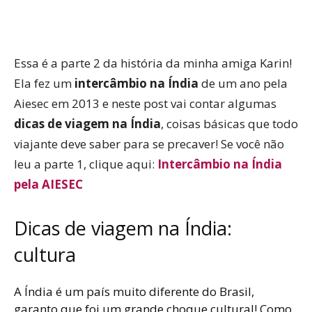
WhatsApp
Facebook
Twitter
P
Essa é a parte 2 da história da minha amiga Karin!
Ela fez um
intercâmbio na Índia
de um ano pela
Aiesec em 2013 e neste post vai contar algumas
dicas de viagem na Índia
, coisas básicas que todo
viajante deve saber para se precaver! Se você não
leu a parte 1, clique aqui:
Intercâmbio na Índia
pela AIESEC
Dicas de viagem na Índia:
cultura
A Índia é um país muito diferente do Brasil,
garanto que foi um grande choque cultural! Como