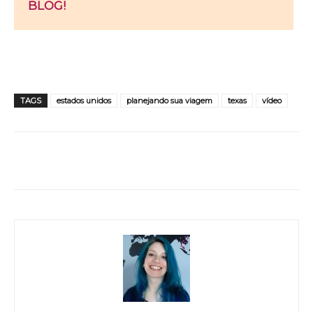
BLOG!
TAGS
estados unidos
planejando sua viagem
texas
vídeo
WhatsApp
Facebook
Twitter