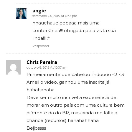
angie
setembro 24, 2015 At 6:33 pm
hhauehaue eebaaa mais uma
conterrânea!!! obrigada pela visita sua
linda!!! :*
Responder
Chris Pereira
outubro 8, 2015 At 10:07 am
Primeiramente que cabeloo lindoooo <3 <3
Ameii o vídeo, ganhou uma inscrita já
hahahahaha
Deve ser muito incrível a experiência de
morar em outro país com uma cultura bem
diferente da do BR, mas ainda me falta a
chance (recursos) hahahahhaha
Beijossss