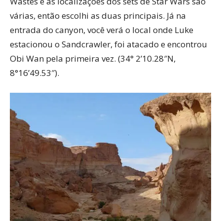
Wastes e as localizações dos sets de Star Wars são
várias, então escolhi as duas principais. Já na
entrada do canyon, você verá o local onde Luke
estacionou o Sandcrawler, foi atacado e encontrou
Obi Wan pela primeira vez. (34° 2’10.28″N,
8°16’49.53″).