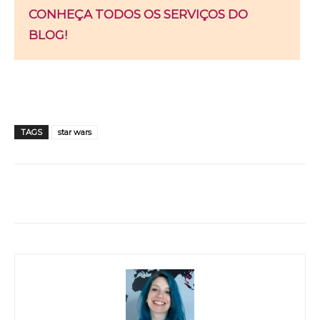
CONHEÇA TODOS OS SERVIÇOS DO
BLOG!
TAGS
star wars
WhatsApp
Facebook
Twitter