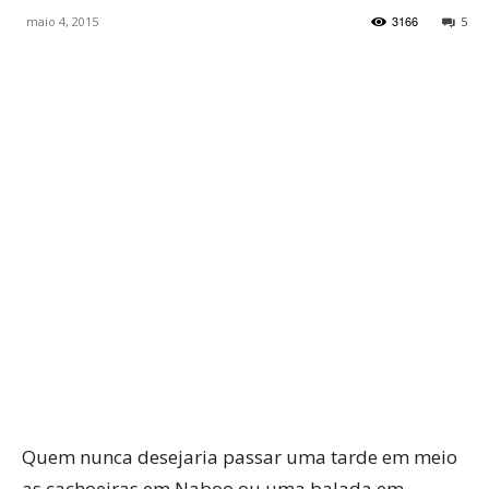
3166
maio 4, 2015
5
WhatsApp
Facebook
Twitter
P
Quem nunca desejaria passar uma tarde em meio
as cachoeiras em Naboo ou uma balada em