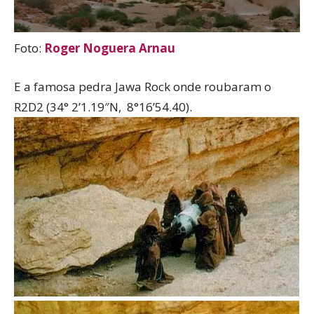
Foto:
Roger Noguera Arnau
E a famosa pedra Jawa Rock onde roubaram o
R2D2 (34° 2’1.19″N, 8°16’54.40).