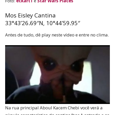
Foto:
eckart1
e
Star Wars Places
Mos Eisley Cantina
33°43’26.69″N, 10°44’59.95″
Antes de tudo, dê play neste vídeo e entre no clima.
Na rua principal Aboul Kacem Chebi você verá a