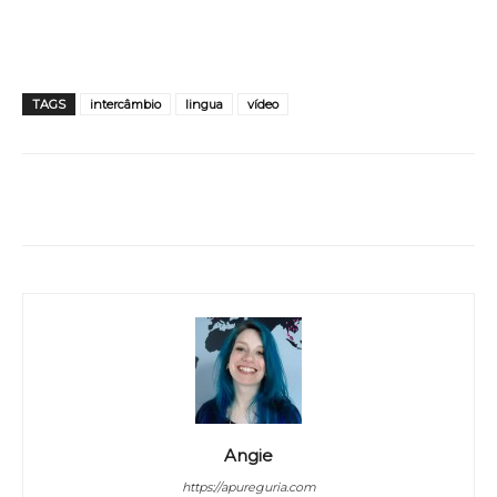
TAGS
intercâmbio
lingua
vídeo
WhatsApp
Facebook
Twitter
Angie
https://apureguria.com