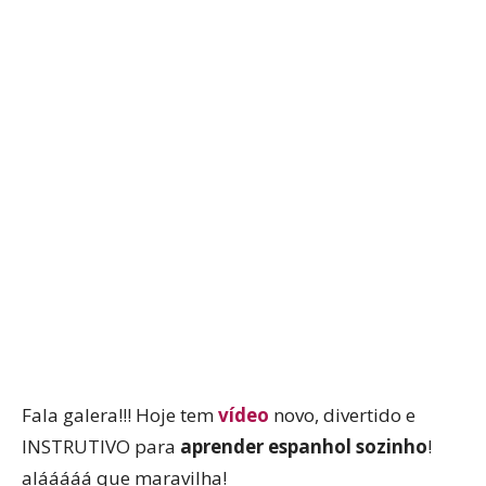
WhatsApp
Facebook
Twitter
P
Fala galera!!! Hoje tem
vídeo
novo, divertido e
INSTRUTIVO para
aprender espanhol sozinho
!
alááááá que maravilha!