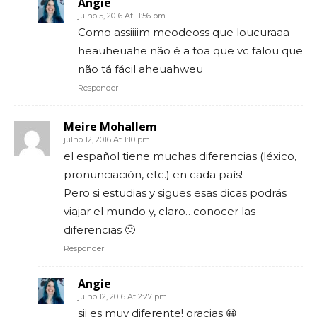
Angie
julho 5, 2016 At 11:56 pm
Como assiiiim meodeoss que loucuraaa
heauheuahe não é a toa que vc falou que
não tá fácil aheuahweu
Responder
Meire Mohallem
julho 12, 2016 At 1:10 pm
el español tiene muchas diferencias (léxico,
pronunciación, etc.) en cada país!
Pero si estudias y sigues esas dicas podrás
viajar el mundo y, claro…conocer las
diferencias 🙂
Responder
Angie
julho 12, 2016 At 2:27 pm
sii es muy diferente! gracias 😀