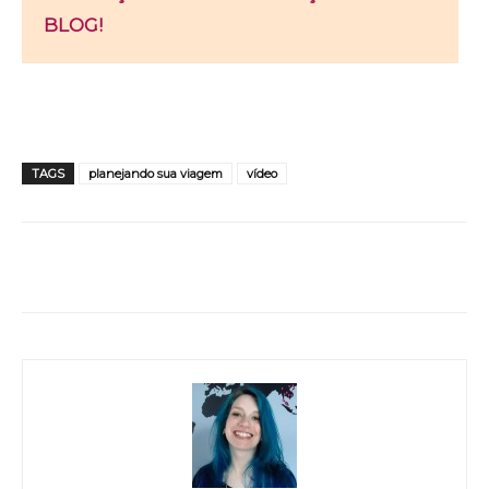
BLOG!
TAGS
planejando sua viagem
vídeo
WhatsApp
Facebook
Twitter