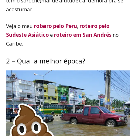
tem o soroche(mal de altitude)..aí demora pra se
acostumar.
Veja o meu
roteiro pelo Peru
,
roteiro pelo
Sudeste Asiático
e
roteiro em San Andrés
no
Caribe.
2 – Qual a melhor época?