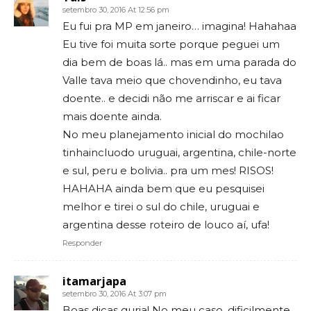
setembro 30, 2016 At 12:56 pm
Eu fui pra MP em janeiro… imagina! Hahahaa
Eu tive foi muita sorte porque peguei um
dia bem de boas lá.. mas em uma parada do
Valle tava meio que chovendinho, eu tava
doente.. e decidi não me arriscar e ai ficar
mais doente ainda.
No meu planejamento inicial do mochilao
tinhaincluodo uruguai, argentina, chile-norte
e sul, peru e bolivia.. pra um mes! RISOS!
HAHAHA ainda bem que eu pesquisei
melhor e tirei o sul do chile, uruguai e
argentina desse roteiro de louco aí, ufa!
Responder
itamarjapa
setembro 30, 2016 At 3:07 pm
Boas dicas guria! No meu caso, dificilmente