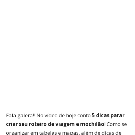
WhatsApp
Facebook
Twitter
P
Fala galera!! No vídeo de hoje conto
5 dicas parar
criar seu roteiro de viagem e mochilão
! Como se
organizar em tabelas e mapas, além de dicas de