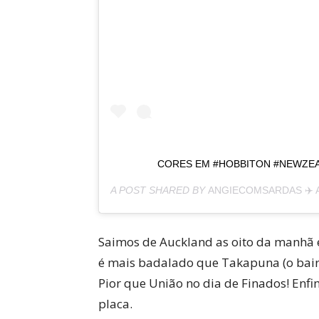
CORES EM #HOBBITON #NEWZEA
A POST SHARED BY
ANGIECOMSARDAS ✈️ 
Saimos de Auckland as oito da manhã 
é mais badalado que Takapuna (o bair
Pior que União no dia de Finados! Enfi
placa.