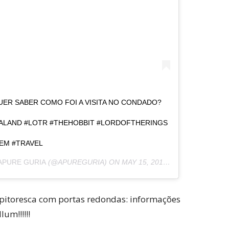
UER SABER COMO FOI A VISITA NO CONDADO?
EALAND #LOTR #THEHOBBIT #LORDOFTHERINGS
EM #TRAVEL
APURE GURIA
(@APUREGURIA) ON
MAY 15, 2015 AT 7:32PM PDT
 pitoresca com portas redondas: informações
um!!!!!!