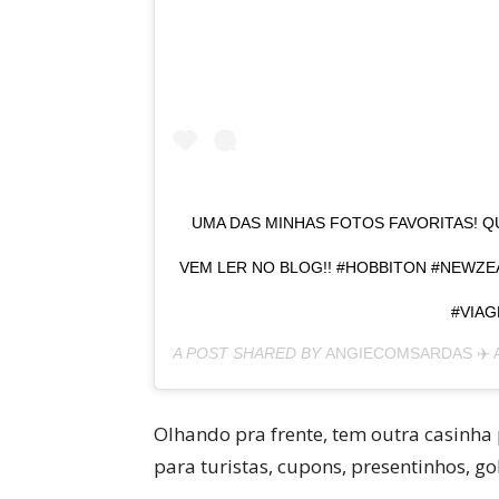
UMA DAS MINHAS FOTOS FAVORITAS! Q
VEM LER NO BLOG!! #HOBBITON #NEWZ
#VIAG
A POST SHARED BY
ANGIECOMSARDAS ✈️ 
Olhando pra frente, tem outra casinha
para turistas, cupons, presentinhos, goll