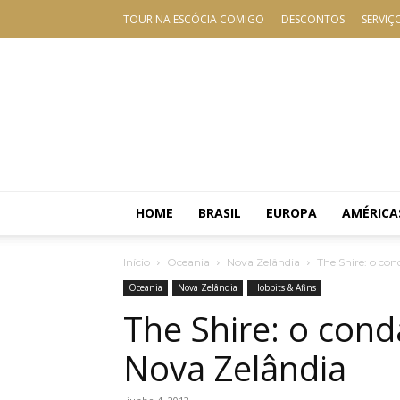
TOUR NA ESCÓCIA COMIGO
DESCONTOS
SERVIÇ
HOME
BRASIL
EUROPA
AMÉRICA
Início
Oceania
Nova Zelândia
The Shire: o co
Oceania
Nova Zelândia
Hobbits & Afins
The Shire: o con
Nova Zelândia