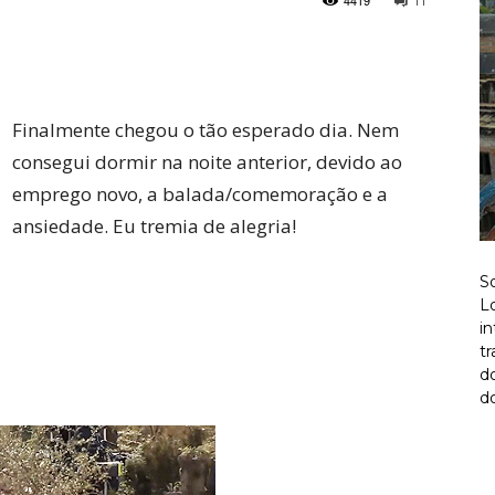
4419
11
Twitter
Pinterest
Finalmente chegou o tão esperado dia. Nem
consegui dormir na noite anterior, devido ao
emprego novo, a balada/comemoração e a
ansiedade. Eu tremia de alegria!
S
Lo
i
t
d
do