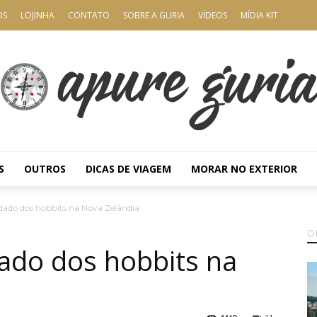
OS
LOJINHA
CONTATO
SOBRE A GURIA
VÍDEOS
MÍDIA KIT
S
OUTROS
DICAS DE VIAGEM
MORAR NO EXTERIOR
Apure
ndado dos hobbits na Nova Zelândia
O
dado dos hobbits na
Guria