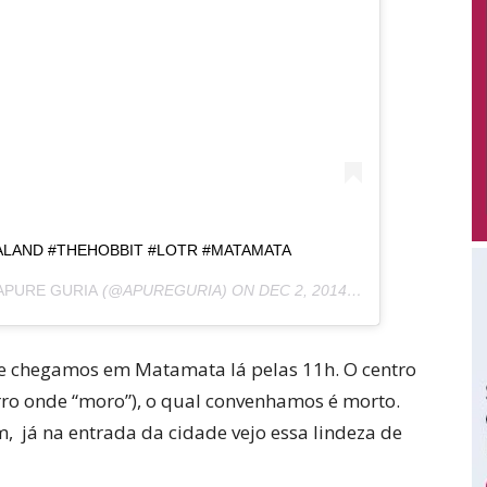
LAND #THEHOBBIT #LOTR #MATAMATA
APURE GURIA
(@APUREGURIA) ON
DEC 2, 2014 AT 5:19PM PST
e chegamos em Matamata lá pelas 11h. O centro
ro onde “moro”), o qual convenhamos é morto.
m, já na entrada da cidade vejo essa lindeza de