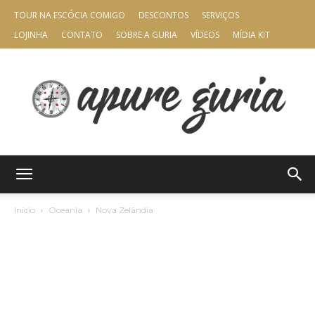
TOUR NA ESCÓCIA COMIGO
DESCONTOS
SERVIÇOS
LOJINHA
CONTATO
SOBRE A GURIA
VÍDEOS
MÍDIA KIT
Apure
Início
Oceania
Nova Zelândia
Guria