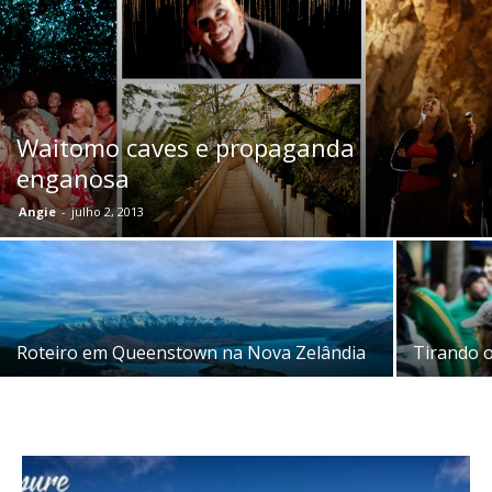
Waitomo caves e propaganda
enganosa
Angie
-
julho 2, 2013
Roteiro em Queenstown na Nova Zelândia
Tirando 