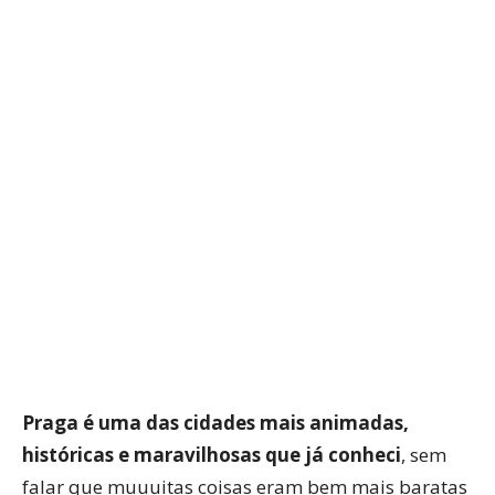
WhatsApp
Facebook
Twitter
P
Praga é uma das cidades mais animadas,
históricas e maravilhosas que já conheci
, sem
falar que muuuitas coisas eram bem mais baratas