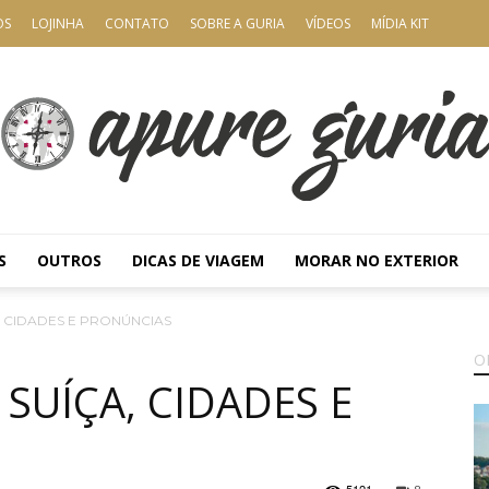
OS
LOJINHA
CONTATO
SOBRE A GURIA
VÍDEOS
MÍDIA KIT
S
OUTROS
DICAS DE VIAGEM
MORAR NO EXTERIOR
Apure
A, CIDADES E PRONÚNCIAS
O
 SUÍÇA, CIDADES E
Guria