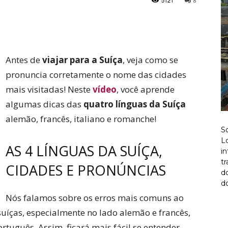
5121
8
Twitter
Pinterest
Antes de
viajar para a Suíça
, veja como se
pronuncia corretamente o nome das cidades
mais visitadas! Neste
vídeo
, você aprende
algumas dicas das
quatro línguas da Suíça
alemão, francês, italiano e romanche!
S
Lo
AS 4 LÍNGUAS DA SUÍÇA,
i
t
CIDADES E PRONÚNCIAS
d
do
Nós falamos sobre os erros mais comuns ao
suíças, especialmente no lado alemão e francês,
tuguês. Assim, ficará mais fácil se entender