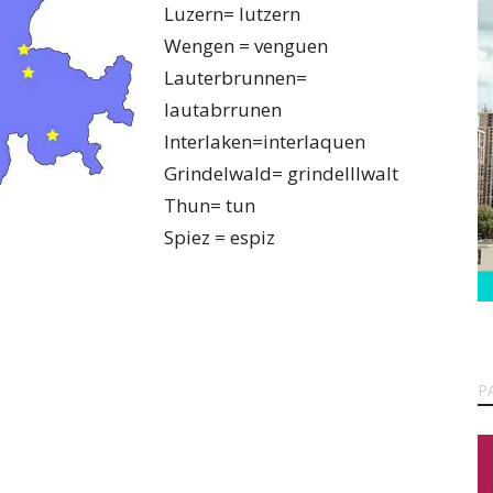
Luzern= lutzern
Wengen = venguen
Lauterbrunnen=
lautabrrunen
Interlaken=interlaquen
Grindelwald= grindelllwalt
Thun= tun
Spiez = espiz
P