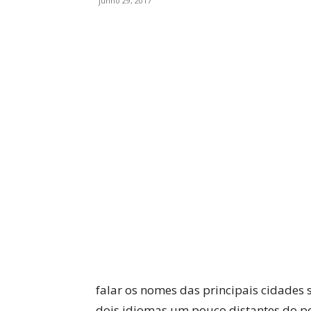
junho 29, 2017
WhatsApp
Facebook
falar os nomes das principais cidades 
dois idiomas um pouco distantes do por