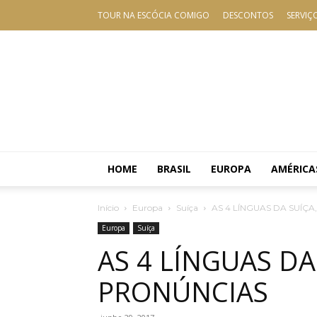
TOUR NA ESCÓCIA COMIGO
DESCONTOS
SERVIÇ
HOME
BRASIL
EUROPA
AMÉRICA
Início
Europa
Suíça
AS 4 LÍNGUAS DA SUÍÇ
Europa
Suíça
AS 4 LÍNGUAS DA
PRONÚNCIAS