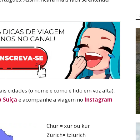
T
ais cidades (o nome e como é lido em voz alta),
a Suíça
e acompanhe a viagem no
Instagram
Chur = xur ou kur
Zürich= tziurich