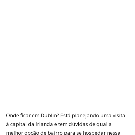
WhatsApp
Facebook
Twitter
P
Onde ficar em Dublin? Está planejando uma visita
à capital da Irlanda e tem dúvidas de qual a
melhor opção de bairro para se hospedar nessa