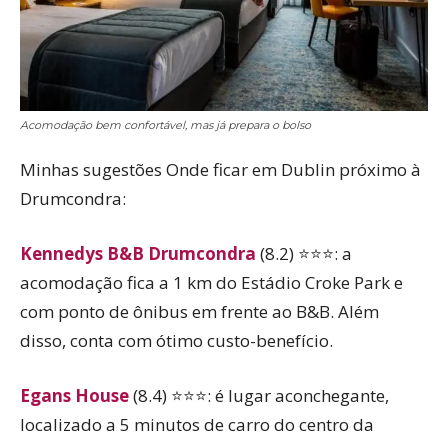
Acomodação bem confortável, mas já prepara o bolso
Minhas sugestões Onde ficar em Dublin próximo à
Drumcondra:
Kennedys B&B Drumco
n
dra
(8.2) ⭐⭐⭐: a
acomodação fica a 1 km do Estádio Croke Park e
com ponto de ônibus em frente ao B&B. Além
disso, conta com ótimo custo-benefício.
Egans House
(8.4) ⭐⭐⭐: é lugar aconchegante,
localizado a 5 minutos de carro do centro da