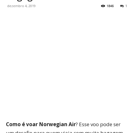
1846
dezembro 4, 2019
1
WhatsApp
Facebook
Twitter
P
Como é voar Norwegian Air
? Esse voo pode ser
um desafio para quem viaja com muita bagagem.