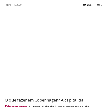
226
abril 17, 2024
0
WhatsApp
Facebook
Twitter
P
O que fazer em Copenhagen? A capital da
Dinamarca
é uma cidade linda com ruas de