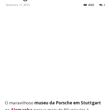
4022
fevereiro 17, 2015
4
WhatsApp
Facebook
Twitter
P
O maravilhoso
museu da Porsche em Stuttgart
na
Alemanha
possui mais de 80 veículos à