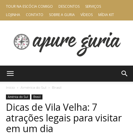
TOUR NA ESCÓCIA COMIGO
DESCONTOS
SERVIÇOS
LOJINHA
CONTATO
SOBRE A GURIA
VÍDEOS
MÍDIA KIT
Apure
Início
América do Sul
Brasil
América do Sul
Brasil
Dicas de Vila Velha: 7
Guria
atrações legais para visitar
em um dia