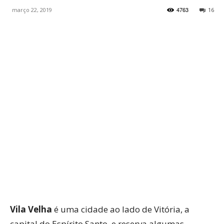
4763
março 22, 2019
16
WhatsApp
Facebook
Twitter
P
Vila Velha
é uma cidade ao lado de Vitória, a
capital do Espírito Santo, e reserva algumas