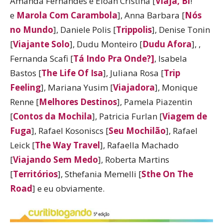
Amanda Fernandes e Eloah Cristina [
Viaja, Bi
!
e
Marola Com Carambola
], Anna Barbara [
Nós
no Mundo
], Daniele Polis [
Trippolis
], Denise Tonin
[
Viajante Solo
], Dudu Monteiro [
Dudu Afora
], ,
Fernanda Scafi [
Tá Indo Pra Onde?]
, Isabela
Bastos [
The Life Of Isa
], Juliana Rosa [
Trip
Feeling
], Mariana Yusim [
Viajadora
], Monique
Renne [
Melhores Destinos
], Pamela Piazentin
[
Contos da Mochila
], Patricia Furlan [
Viagem de
Fuga
], Rafael Kosoniscs [
Seu Mochilão
], Rafael
Leick [
The Way Travel
], Rafaella Machado
[
Viajando Sem Medo
], Roberta Martins
[
Territórios
], Sthefania Memelli [
Sthe On The
Road
] e eu obviamente.