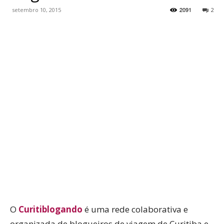
2091
setembro 10, 2015
2
WhatsApp
Facebook
Twitter
P
O
Curitiblogando
é uma rede colaborativa e
organizada de blogueiros de viagem de Curitiba e