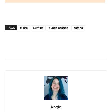
TAGS
Brasil
Curitiba
curitiblogando
paraná
WhatsApp
Facebook
Twitter
Angie