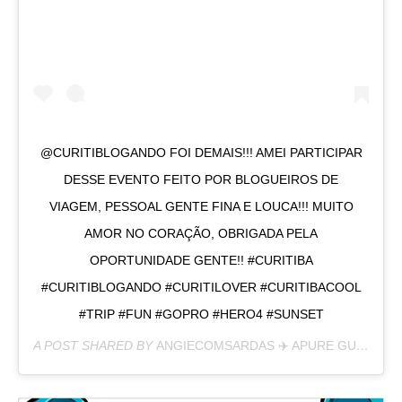
@CURITIBLOGANDO FOI DEMAIS!!! AMEI PARTICIPAR
DESSE EVENTO FEITO POR BLOGUEIROS DE
VIAGEM, PESSOAL GENTE FINA E LOUCA!!! MUITO
AMOR NO CORAÇÃO, OBRIGADA PELA
OPORTUNIDADE GENTE!! #CURITIBA
#CURITIBLOGANDO #CURITILOVER #CURITIBACOOL
#TRIP #FUN #GOPRO #HERO4 #SUNSET
A POST SHARED BY
ANGIECOMSARDAS ✈️ APURE GURIA
(@A