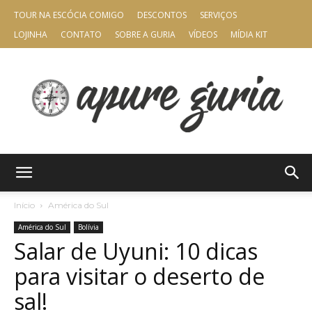
TOUR NA ESCÓCIA COMIGO
DESCONTOS
SERVIÇOS
LOJINHA
CONTATO
SOBRE A GURIA
VÍDEOS
MÍDIA KIT
Apure
Início
América do Sul
América do Sul
Bolívia
Salar de Uyuni: 10 dicas
Guria
para visitar o deserto de
sal!