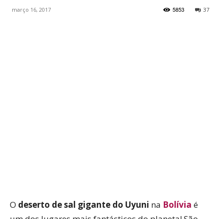
5853
março 16, 2017
37
WhatsApp
Facebook
Twitter
P
O
deserto de sal gigante do Uyuni
na
Bolívia
é
um dos lugares mais fantásticos do planeta! São