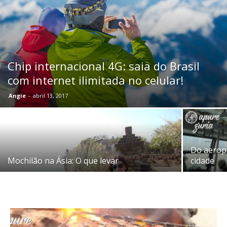
Chip internacional 4G: saia do Brasil
com internet ilimitada no celular!
Angie
-
abril 13, 2017
Do aeropo
Mochilão na Ásia: O que levar
cidade