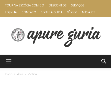
TOUR NA ESCÓCIA COMIGO
DESCONTOS
SERVIÇOS
LOJINHA
CONTATO
SOBRE A GURIA
VÍDEOS
MÍDIA KIT
Apure
Início
Ásia
Vietnã
Guria