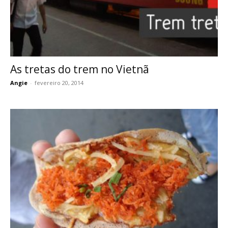
As tretas do trem no Vietnã
Angie
-
fevereiro 20, 2014