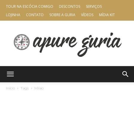
TOUR NA ESCÓCIA COMIGO
DESCONTOS
SERVIÇOS
LOJINHA
CONTATO
SOBRE A GURIA
VÍDEOS
MÍDIA KIT
Apure
Início
Tags
Milao
Guria