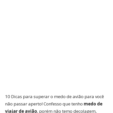
WhatsApp
Facebook
Twitter
P
10 Dicas para superar o medo de avião para você
não passar aperto! Confesso que tenho
medo de
viajar de avião
, porém não temo decolagem,